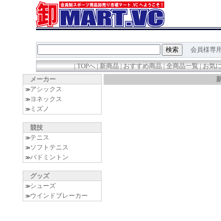
会員様専用
|
TOPへ
|
新商品
|
おすすめ商品
|
全商品一覧
|
お気
メーカー
アシックス
≫
ヨネックス
≫
ミズノ
≫
競技
テニス
≫
ソフトテニス
≫
バドミントン
≫
グッズ
シューズ
≫
ウインドブレーカー
≫